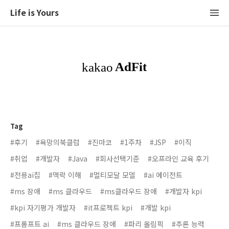
Life is Yours
Tag
#후기
#욕망의북클럽
#진마코
#1주차
#JSP
#이직
#취업
#개발자
#Java
#회사선택기준
#오프라인 교육 후기
#전용ai칩
#맥락 이해
#멀티모달 모델
#ai 에이전트
#ms 장애
#ms 클라우드
#ms클라우드 장애
#개발자 kpi
#kpi 자기평가 개발자
#it프로젝트 kpi
#개발 kpi
#프롬프트 ai
#ms 클라우드 장애
#파리 올림픽
#추론 능력