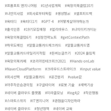
#프롬프트 엔지니어링
#1년사업계획
#욕망의북클럽10기
#나만의사업
#회사로부터독립
#생성형ai
#셀프피드백
#욕터디
#욕터디1기
#GPT-4
#어떻게살아야하는가
#출석인증
#19기모집예정
#얼리마우스
#나의이키가이는
#욕망의북클럽6기
#성장전략노트
#getContextPath
#하위도메인
#알뜰교통카드체크카드
#알뜰교통카드앱
#알뜰교통카드마일리지적립
#돈버는글쓰기
#2024 올림픽
#욕망의북카페
#코리아핀테크위크2021
#Hands-onLab
#NaverCloudPlatform
#크라우드스트라이크
#input value
#회사선택
#알뜰교통카드
#공간분리
#value값
#아주작은습관의힘
#구글타이머
#로봇 기술
#새벽기상
#네이버 클라우드 플랫폼
#미라클모닝
#log4j2
#작은행동
#스마트스위치
#IT엔지니어
#관점을디자인하라
#네이버 클라우드
#청년정책
#네이버 교육