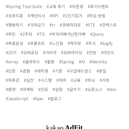
#Spring Tool Suite
#교육 후기
#취준생
#후기이벤트
#성과지표
#개인비서
#KPI
#1인기업가
#학습 방법
#행동하기
#가져오기
#tr
#경제적자유
#STS
#컨텍스트
#루틴
#2주차
#TD
#부자아빠가난한아빠
#Query
#목표달성
#프롬프트
#느낀점
#책리뷰
#추가
#log4j
#10기
#오버로딩
#가비아
#오버라이딩
#전망
#마인드
#array
#클라우드
#활동
#Spring
#AI
#Identity
#인증
#관점
#대학생
#기준
#구글애드센스
#본질
#독후감
#실천
#시스템
#자바
#교육
#회사
#리뷰
#환경
#마케팅
#진로
#설정
#글쓰기
#오픈소스
#dns
#JavaScript
#Ajax
#블로그