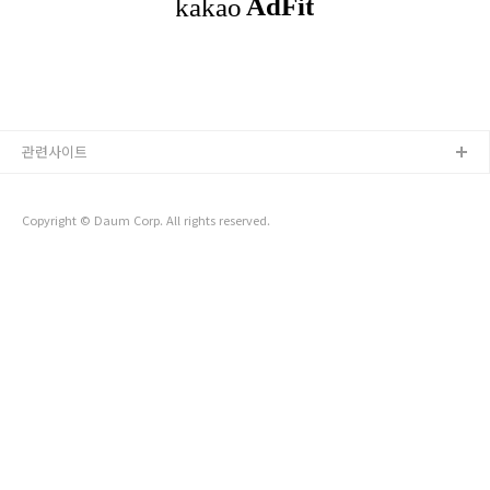
성을 높일 수 있게 된다. 향후 전망:향후 5년간 프롬프트 엔지니
어링의 발전은 챗봇의 성능과 활용도를 크게 향상시킬 수 있
다. 자연어 처리(NLP) 기술이 발전함에 따라, 챗봇은 더 복잡한
질문과 대화 맥락을 이해할 ..
관련사이트
Copyright © Daum Corp. All rights reserved.