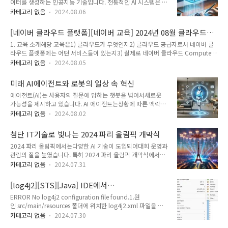
이터를 생성하는 인공지능 기술입니다. 전통적인 AI 시스템은 주
있는 것을 의미한다. 자체 기술력을 갖고 있는 회사라면 그 만의 제품 혹은 서비스를
어진 데이터를 분석하고 분류하는 데 중점을 두지만, 생성형 AI
개발할 수 있는 능력을 갖추고 있다고 말할 수 있다..
카테고리 없음
2024.08.06
는 새로운 텍스트, 이미지, 비디오 또는 기타 콘텐츠를 창출할 수
있는 능력을 갖추고 있습니다. 대표적인 예로는 텍스트 생성 AI
[네이버 클라우드 플랫폼][네이버 교육] 2024년 08월 클라우드
인 GPT-3 및 GPT-4, 이미지 생성 AI인 DALL-E 등이 있습니
핸즈온 랩 후기
1. 교육 소개해당 교육은1) 클라우드가 무엇인지2) 클라우드 공급자로서 네이버 클
다. 실생활 적용 예시1. 콘텐츠 생성 글쓰기 도우미: 생성형 AI는
라우드 플랫폼에는 어떤 서비스들이 있는지3) 실제로 네이버 클라우드 Compute,
블로그 포스트, 뉴스 기사, 광고 문구 등을 자동으로 작성할 수
Network 서비스를 직접 경험해보는수업이라고 정리해드릴 수 있습니다. 해당 교육
있습니다. 예를 들어, OpenAI의 GPT-3는 특정 주제에 대한 짧
카테고리 없음
2024.08.05
은클라우드 서비스는 어렴풋이 알지만실제로 서비스를 이용해보지 않은 사람이라면
은 글이나 심지어 시를 쓸 수 있습니다. 이는 콘텐츠 제작 시간을
누구나 참여하여 클라우드 서비스를 경험해볼 수 있습니다.2. 교육 내용교육에서 다
단축시키고, 창의적인 아이디어를 제공하는..
미래 AI에이전트와 로봇의 일상 속 혁신
룬 목차는 아래와 같습니다. - 클라우드 기본- 네이버 클라우드 플랫폼 소개- 네이버
에이전트(AI)는 사용자의 질문에 답하는 챗봇을 넘어서새로운
클라우드 플랫폼 구성- 네이버 클라우드 플랫폼 Compute 서비스 소개- 네이버 클
가능성을 제시하고 있습니다. AI 에이전트는상황에 따른 맥락을
라우드 플랫폼 Network 서비스 소개- 네이버 클라우드 플랫폼 Storage 서비스 소
이해하고사용자의 일상 속 다양한 일을 능동적으로 자동화하는
개- 네이버 클라우드 플랫폼 Database 서비..
카테고리 없음
2024.08.02
것을목표로 하는 유능한 개인 비서 서비스로 정의할 수 있습니
다. 아직 본격적인 AI 에이전트의 등장은 이뤄지지 않았지만,구
첨단 IT기술로 빛나는 2024 파리 올림픽 개막식
글이나 오픈AI가 선보이고 있는 GPT-4와 같은 기술이 등장하면
2024 파리 올림픽에서는다양한 AI 기술이 도입되어대회 운영과
서AI 에이전트의 시대가 머지않았다는 기대감이 커지고 있습니
관람의 질을 높였습니다. 특히 2024 파리 올림픽 개막식에서는
다. AI 관련 기업들도 기존의 챗봇에 비해사용자의 일상을 능동
다양한 최첨단 IT기술이 도입되었습니다. 아래는 그 중 세 가지
적으로 자동화하는 데초점을 맞춘 AI 에이전트에 많은 관심을 보
카테고리 없음
2024.07.31
주요 기술과각 기술의 작동 원리와 적용 사례,그리고 적용 시 이
이고 있습니다. 하지만 실생활에서 사용할 수 있는 수준의AI 에
점에 대하여정리해봤습니다. 1. 드론 라이트 쇼 1 ) 작동 원리드
이전트를 만들기 위해서는여전히 많은 과제가 남아 있습니다.1.
[log4j2][STS][Java] IDE에서
론 라이트 쇼는 수백 대에서 수천 대의 드론이정교하게 조율되어
AI 에이전트란 무엇인가? KAIS..
src/main/resources 폴더 생성 및 log4j2.xml
ERROR No log4j2 configuration file found.1.원
하늘에 다양한 형상과 패턴을그리는 공연입니다. 이 드론들은 각
인식하는 법 - No log4j2 configuration file
인 src/main/resources 폴더에 위치한 log4j2.xml 파일을 찾
각의 위치와 움직임이컴퓨터 프로그램에 의해 정밀하게 제어되
found
지 못해 발생합니다.2. 해결방법Spring Tool Suite(STS)에서
며,LED 조명을 장착하여다양한 색상과 빛의 효과를 낼 수 있습
카테고리 없음
2024.07.30
Java 프로젝트에src/main/resources 폴더 추가 및
니다.2 ) 드론 라이트 쇼2024 파리 올림픽 개막식에서는수천 대