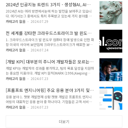
log4j2.xml 파일을 인식하게끔 해야합니다.1. 프로젝트 생성 또
의 드론이 에펠탑 주변 하늘을 배경으로파리의 랜드마크, 올림픽
2024년 인공지능 트렌드 3가지 - 생성형AI, AI윤
는 선택하기Spring Tool Suite(STS) 를 열고 프로젝트를 생성
상징, 다양한 스포츠..
리, 엣지 컴퓨팅
2024년 AI는 여러 방면에서눈에 띄는 발전을 보여주고 있습니
하거나 기존 Java 프로젝트를 엽니다.2. src/main/resources
다. 여기서는그 중에서도 특히 주목받고 있는세 가지 분야를 소
폴더 생성하기1 ) 프로젝트 트리에서 src 폴더를 마우스 오른쪽
개하고자 합니다.1. 생성형 AI (Generative AI)먼저 AI(Artificial
버튼으로 클릭합니다.2 ) New > Folder를 선택합니다. 3 )
카테고리 없음
2024.07.29
Intelligence) 는'기계가 인간처럼 스스로 학습하고 추론하며문
Folder name에 main/resource..
제를 해결할 수 있도록 설계된 시스템'입니다. 2024년 핫한 트
전 세계를 강타한 크라우드스트라이크 발 윈도우
렌드인생성형 AI 는LLM(Large Language Model) 기반 AI 로서
컴퓨터 장애 및 해결 방법
1. 크라우드스트라이크 발 윈도우 컴퓨터 장애 발생으로 인한 파
활용할 수 있는 분야가 다양해졌습니다. 아래는 대표적으로 활용
장 미국의 사이버 보안업체 크라우드스트라이크가 배포한 보안
할 수 있는 분야 4 가지 입니다.1. 창의적인 장편 컨텐츠 제작장
프로그램이 마이크로소프트 윈도우와 충돌해 수많은 윈도우 기
편의 긴 글을 작성할 수 있으며일관성을 유지 할 수 있습니다.2.
카테고리 없음
2024.07.24
반 컴퓨터에서 블루 스크린이 뜨는 문제가 발생했습니다. 이로
코드 분석전체 코드를 파악하여 취약점을분석하고 코드 리뷰가
인해 항공사, 주요 은행, TV 방송사, 의료 기관, 다양한 사업체의
가능합니다.3. 법률/계약 분석..
[개발 KPI] 대부분의 주니어 개발자들은 모르는
서비스가 일시적으로 중단됐습니다. 유나이티드, 델타, 아메리칸
핵심 성과 지표
개발 KPI는 개발자의 성과를 평가하고, 팀의 목표 달성을 지원하
등 항공사들이 운항 시간을 늦추거나 취소하면서 승객들은 공항
는 중요한 지표이다. 개발 KPI 원칙(MARK (1996,Keeping
에 발이 묶였고,영국 방송사인 스카이 뉴스(Sky News)는 일시
Scor))에서 핵심성과지표는 적을수록 좋으며 지표는 변경이 용
적으로 방송을 중단했습니다. 유럽, 호주, 인도의 은행 고객들은
카테고리 없음
2024.07.23
이해야 하고 환경과 전략이 변화함에 따라 다시 조정되어야 한다
자신의 온라인 계정에 접근할 수 없었고,영국의 진료실과 병원들
고 언급하고 있다. 따라서 아래 정리해 놓은 개발 KPI 핵심 지표
은 환자 기록 및 예약 시스템을 사용할 수 없게 됐습니다. 2. 윈도
[프롬프트 엔지니어링] 주요 응용 분야 3가지 및
세 가지는 프로젝트 환경에 따라 변형될 수 있음을 인지하고 있
우와 충돌한 보안 프로..
향후 5년 간의 전망 (2024년 기준)
응용 분야 1. 챗봇 개발현재 상황:챗봇 개발은 프롬프트 엔지니
어야 한다.아래는 개발자 KPI의 세 가지 핵심 지표이다.개발 KPI
어링의 대표적인 응용 분야 중 하나이다. 기업들은 고객 서비스,
#1. 코드 품질 개발 KPI 중 하나는 코드 품질이다.이는 개발자가
기술 지원, 교육 등 다양한 영역에서 챗봇을 활용하여 사용자와
작성한 코드가 얼마나 효율적이고 오류 없이 작동하는 지를 평가
카테고리 없음
2024.07.23
의 상호작용을 자동화하고 있다.프롬프트 엔지니어링을 통해 자
하는 지표이다. 프로젝트를 진행하면서 1 ) 유지보수 진행
연스러운 대화를 생성하고, 사용자의 질문에 정확하게 응답할 수
시, 수정 또는 확장이 가능한가? 2 )..
있는 챗봇 개발에 주력하고 있다. 예를 들어, 은행에서는 고객이
더보기
계좌 정보를 문의하거나 거래 내역을 확인하고 고객의 불만 처