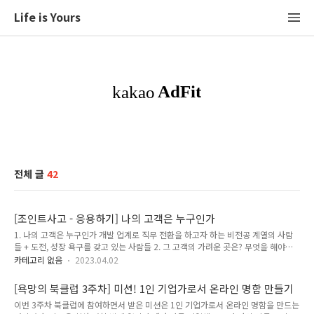
Life is Yours
전체 글
42
[조인트사고 - 응용하기] 나의 고객은 누구인가
1. 나의 고객은 누구인가 개발 업계로 직무 전환을 하고자 하는 비전공 계열의 사람
들 + 도전, 성장 욕구를 갖고 있는 사람들 2. 그 고객의 가려운 곳은? 무엇을 해야할
지 정확히 알지 못함에서 오는 불안감 3. 나의 고객에게 감동을 줄 서비스는? 1. 고객
카테고리 없음
2023.04.02
이 목표를 이룰 때까지 꾸준히 구체적인 행동 방침을 알려주거나 관리 및 케어해주는
서비스 2. 개발 업계로 들어가기 위한 준비를 하고 있는 사람들끼리의 오프라인 네트
[욕망의 북클럽 3주차] 미션! 1인 기업가로서 온라인 명함 만들기
워킹 모임 주도
이번 3주차 북클럽에 참여하면서 받은 미션은 1인 기업가로서 온라인 명함을 만드는