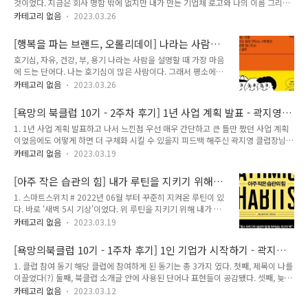
것이었다. 지금은 회사 명함 밖에 없지만 내가 만든 기업체 로고와 나의 이름 그리고
붙은 대표직까지.. 상상만해도 기분이 좋았다. 나는 어떤 기업을 이끌어나가는 대표
카테고리 없음
2023.03.26
가 될까? 아직 구체적으로 어떤 아이템을 가지고 사업을 시작하겠다는 전체 그림이
없어서 쉽게 떠오르진 않는다. 앞의 물음에 답하기에 앞서 나는 어떤 커리어를 쌓는
[행복을 파는 브랜드, 오롤리데이] 나라는 사람을
개발자가 되고 싶은지 부터 생각을 해봐야 겠다. 나는 어떤 개발자가 되고 싶은 걸까?
말해주는 단어는?
호기심, 자유, 건강, 부, 용기 나라는 사람을 설명할 때 가장 마음
다른 사람들에게 도움이 되고 싶다. 어떻게? 기술적인 해결책을 제공해줄 수도 있고
에 드는 단어다. 나는 호기심이 많은 사람이다. 그래서 평소에도
나처럼 개발자의 길을 가려고 하는 사람들에게 하나의 이정표가 되어줄 수도 있다.
생각이 많고 혼자서 상상의 나래를 펼치는 경우가 많다. 나는 나
혹은 개발자로서의 길을 걷는 사람들에게 기술 뿐만이 아..
카테고리 없음
2023.03.26
의 삶의 80%가 '자유의지'로 채워진 삶을 목표로 하고 있다. 현
재는 내가 갖고 있는 부정적인 마인드셋에 나 자신을 억압하고
[욕망의 북클럽 10기 - 2주차 후기] 1년 사업 계획 발표 - 곽지영
있지만 느리더라도 꾸준히 긍정적인 마인드셋을 갖추기 위해 긍
클럽장님
1. 1년 사업 계획 발표하고 나서 느낀점 우선 매우 간단하고 큰 틀만 짰던 사업 계획
정적인 사람들을 계속 만날 것이다. 현재는 회사를 다니면서 월
이었음에도 어떻게 하면 더 구체화 시킬 수 있을지 피드백 해주신 곽지영 클럽장님께
급을 받고 있지만 아무리 늦더라도 6년 안에 회사로부터 독립하
너무 감사했다. 스스로 발표를 하면서도 '너무 부족한데..' 라는 마음이 들어서 속으로
여 1인 기업가로서 발돋음하려는 목표를 갖고 있다. 나는 건강한
카테고리 없음
2023.03.19
움츠러들었었다. 그렇지만 내가 작성했던 사업 계획에서 어떻게 행동해야 할지 명확
삶을 추구한다. 이 건강은 육체적인 건강도 있지만 정신적인 건
하게 알려주셨기에 앞으로 내가 무엇을 해야 하는지에 대한 방향성을 잡을 수 있었
강도 포함한다. 나는 경제적 자유를 목표로 하고 있다. 내가 하고
[아주 작은 습관의 힘] 내가 루틴을 지키기 위해
다. 확실히 나보다 앞서 경험을 하셨기에 내가 생각했던 것보다 더 앞선 큰 그림을 잡
자 하는 일이 경제적..
사용한 도구들
1. 스마트스위치 # 2022년 06월 부터 꾸준히 지켜온 루틴이 있
아주셨다. 그리고 함께 참여한 클럽원 분들 또한 자신들의 경험을 아낌없이 알려주시
다. 바로 '새벽 5시 기상'이었다. 위 루틴을 지키기 위해 내가 사
니 더없이 든든하고 의미있는 시간을 보낼 수 있었다. 2. 보완해야할 점 1. 이미 하고
용한 방법은 스마트스위치를 설치한 것이었다. 그러나 처음부터
있는 사람들이 내가 하고자 하는 일을 어떻게 ..
카테고리 없음
2023.03.19
스마트스위치를 설치하진 않았다. 새벽 기상 모임에 참여하여
'일어날 수 밖에 없는 환경'에 나를 놓이게 했다. 그렇지만 사람
[욕망의북클럽 10기 - 1주차 후기] 1인 기업가 시작하기 - 곽지영
은 적응의 동물이라 했던가.. 6개월 정도 지나니 모임에 참여하
클럽장님
1. 클럽 참여 동기 해당 클럽에 참여하게 된 동기는 총 3가지 였다. 첫째, 제목이 나를
는 것도 효과가 떨어지기 시작했다.. 그래서 모임에 참여하지 못
이끌었다(?) 둘째, 북클럽 소개글 안에 사용된 단어나 표현들이 공감됐다. 셋째, 늦어
하는 날도 점점 늘어나기 시작했다. 그래서 내린 특단의 조치.
도 2030년 전까지는 1인 기업가로 독립하고자 하는 계획을 갖고 있었다. 언젠가 회
'일어날 수 밖에 없는 환경' > 밝은 곳에서 잠을 못자는 나를 공
카테고리 없음
2023.03.12
사로부터 독립해야 한다는 것을 깨닫고 있었기에 '1인 기업가'라는 단어가 유독 눈에
략해보기로 했다. 새벽 5시가 되면 자동으로 방 조명이 켜지게끔