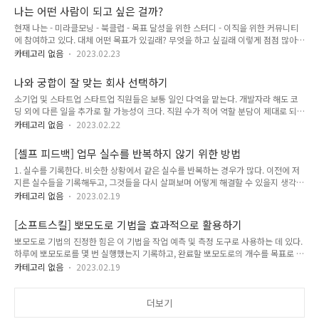
띄었다. 더욱이 '회사에서 나와야지', '독립해서 경제적 자유 얻어야지' 이렇게 추상적
셋팅해놨다. 효과는 바로 나타났다. 덕분에 5시에 눈이 떠질 수
나는 어떤 사람이 되고 싶은 걸까?
인 생각만 하고 있었는데 '1인 기업가'라는 단어가 이런 생각들을 더욱 선명하게 만
밖에 없었다..
현재 나는 - 미라클모닝 - 북클럽 - 목표 달성을 위한 스터디 - 이직을 위한 커뮤니티
들어줬고 이에 이끌려 클릭하게 됐다. 그리고 소개글을 읽으면서 내가 회사를 다니면
에 참여하고 있다. 대체 어떤 목표가 있길래? 무엇을 하고 싶길래 이렇게 점점 많아지
서 했던 생각들, 질문들이 고스란히 적혀있어서 공감이 많이 됐었다. 나 또한 블로그
지? 문득 의문이 들었다. 그래서 정리해 보는 글. 나는 어떤 사람이 되고 싶은 걸까 -
의 중요성을 이해하고 있었던 터라 중..
카테고리 없음
2023.02.23
사회적 : 같이 일하고 싶은 사람, 신뢰할 수 있는 사람 - 신체적 : 키는 이제 다 컸지만..
몸무게는 줄여보자.. 52kg 까지! - 재정적 : 자본 소득으로부터 생활비가 충당될 수
나와 궁합이 잘 맞는 회사 선택하기
있는 수준 - 영적 : 다른 이들에게 선한 영향력을 줄 수 있는 사람 - 지적 : 기술의 한계
소기업 및 스타트업 스타트업 직원들은 보통 일인 다역을 맡는다. 개발자라 해도 코
가 있음에도 다른 이들의 불편함을 1%라도 편하게 해줄 수 있는 개발자 위 목표를
딩 외에 다른 일을 추가로 할 가능성이 크다. 직원 수가 적어 역할 분담이 제대로 되지
이루기 위한 방법들을 구체화하면서 배울 점이 있는 사람들을 찾아다니는 적극성과
않으므로 여러 일을 해야 한다. 코딩하려고 들어간 회사에서 서버 구축이나 테스트까
실행력을 ..
카테고리 없음
2023.02.22
지 도와주고 싶지 않다면 이러한 환경이 잘 맞지 않을 수도 있다. 하지만 반대로 활기
넘치는 분위기와 도전을 좋아하는 사람이라면 큰 호감을 느낄 것이다. 중견기업 중견
[셀프 피드백] 업무 실수를 반복하지 않기 위한 방법
기업은 소기업에 비해 역할 분담이 잘 되어 있고 안정성이 높다. 때로 중견 기업이 대
1. 실수를 기록한다. 비슷한 상황에서 같은 실수를 반복하는 경우가 많다. 이전에 저
기업보다 더 안정적인 경우도 있다. 대기업에서는 대규모 인원 감축, 조직 정비가 주
지른 실수들을 기록해두고, 그것들을 다시 살펴보며 어떻게 해결할 수 있을지 생각한
기적으로 일어나기 때문이다. 그래서 안정성이 중요한 사람에게는 아마 중견 기업이
다. == 실제로 적용한 점 == 나는 항상 A5 크기의 노트를 들고다닌다. 오전 미팅이나
가장 잘 맞을 것이다. 대기업 대기업의 큰 특징으..
카테고리 없음
2023.02.19
외근이 있을 때에도 들고 다니며 기억해야 할 것들을 적고 있다. 2. 계획 세우기 미리
계획을 세우면, 실수를 방지할 수 있다. 예를 들어, 새로운 작업을 시작하기 전에 계획
[소프트스킬] 뽀모도로 기법을 효과적으로 활용하기
을 세우고, 그 계획을 따르는 것이 도움이 될 수 있다. == 실제로 적용한 점 == 고객
뽀모도로 기법의 진정한 힘은 이 기법을 작업 예측 및 측정 도구로 사용하는 데 있다.
사에 나가기 전에 항상 작업 계획서를 작성한다. 상사와 간단한 리뷰를 하면서 어떻
하루에 뽀모도로를 몇 번 실행했는지 기록하고, 완료할 뽀모도로의 개수를 목표로 설
게 작업할 것인지 그리고 놓친 부분은 없는지 체크한다. 3. 문제 상황에서 잠깐 멈추
정하면 스스로 하루에 얼마나 열심히 일하는지, 얼마나 많은 일을 처리할 수 있는지
기 문제 상황에서 급하게 움직..
카테고리 없음
2023.02.19
정확히 측정할 수 있다. 뽀모도로 기법은 정신적인 면에도 강력한 영향을 끼친다.내
가 겪었던 문제중 하나는 일을 더 해야 할 것만 같은 죄책감이었다.일을 많이 했을 때
도 항상 느끼는 감정으로 절대로 쉬면 안 될 것 같았다. 이문제는 하루에 해낼 수 있는
더보기
작업을 정확히 알 지 못하고, 완료할 작업 목표를 명확히 설정하지 않았기 때문에 발