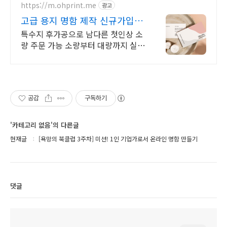
https://m.ohprint.me
광고
고급 용지 명함 제작 신규가입
시, 쿠폰팩 지급!
특수지 후가공으로 남다른 첫인상 소
량 주문 가능 소량부터 대량까지 실속
있게! 무료 디자인 템플릿 제공,
100% 품질 보증
공감
구독하기
'카테고리 없음'의 다른글
현재글
[욕망의 북클럽 3주차] 미션! 1인 기업가로서 온라인 명함 만들기
댓글