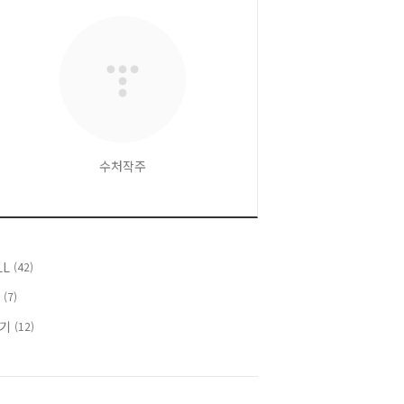
수처작주
LL
(42)
T
(7)
후기
(12)