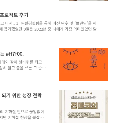
는 것을 좋아함, 고양이,
C
질바 등등), 경제/트렌드
 프로젝트 후기
, 판 벌리는 것, 책 구절 기
이 필요한 것 : 남들이 책임
 나서.. 1. 찐환경셋팅을 통해 미션 완수 및 '브랜딩'을 해
.
에 참가했었던 9월은 2022년 중 나에게 가장 의미있었던 달
만 '의지력'만으로는 부족했기에 환경셋팅이 간절했다. 그래서
'환경셋팅'을 얻어가고 싶다고 작성했다. 그리고 열심히 설
알 수 없었기에 전혀 기대를 하지 않았다. 그런데 왠걸, 정
가지 못하면 모임에서 말할 게 없었다. 말할 게 없다는 것은
 #ff7f00.
 아래와 같이 쳇바퀴를 타고
열심히 읽고 글을 쓰는 그 순
. 좋은 글을 읽고 마음을 다
 보이는 변화를 생각하고 원
다.4. 의욕은 순식간에 사
워 이전과 같이 유튜브를 본
 되기 위한 성장 전략
 시간은 흘러간다.6. 불만
성을 느낀다. 그렇지만 책에
서와 글쓰기를 한다..
 짜리 지하철 안으로 끊임없이
찼지만 지하철 천장을 붙잡고
리는 한없이 밀려났다.문득
포화 상태의 지하철 승강장은
탄한다. 필요 없는 정보들