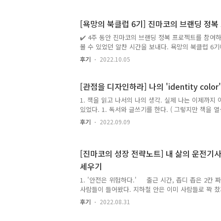
결이 맞는 사람들과 함께 의미있는 결과물을 만들어 내
새로운 운동 해보는 걸 좋아함, 건강식품(영양제, 단백
[욕망의 북클럽 6기] 진마코의 브랜딩 정복
공부 하는 것을 좋아한다. 2 ) 잘하는 것 : 행동하는 것
록하기, 사람들 앞에서 발표하기, 자기객관화 3 ) 세상
✔️ 4주 동안 진마코의 브랜딩 정복 프로젝트를 참여하고
지고 싶어하지 않는 (방치되어 있는) 어떤 '문제'를 해.
볼 수 있었던 알찬 시간을 보내다. 욕망의 북클럽 6기
이라고 할 수 있다. 나만의 브랜딩을 해보고 싶었지
후기
2022.10.05
1주차 모임을 시작하기 전 진마코님이 주신 설문지에 
문지에 답을 적었지만 나의 의견이 얼마나 반영될 지 
말 할 수 밖에 없는 환경을 셋팅해주셨다. 미션을 해
[관점을 디자인하라] 나의 'identity color'는
그만큼 값진 시간에 내가 얻어갈 수 ..
1. 책을 읽고 나서의 나의 생각. 실제 나는 이제까지
있었다. 1. 독서와 글쓰기를 한다. ( 그렇지만 책을 
간에 일어나는 사소한 변화는 눈에 보이지 않는다. )2
후기
2022.09.09
잡았으나 다음날에도 크게 변화하는 건 없다.3. 눈에
하고 있으니 눈에 보이지 않는 변화에 금세 실망하게된
그라들고 독서와 글쓰기를 안하게 되고 다시 방에 누
[진마코의 성장 전략노트] 내 삶의 운전기사
다.5. 그래서 변하지 않는 삶에 불만은 쌓이지만 계속
세우기
족, 불안감이라는 감정을 느끼고 다시금 변화의 필요
서 감명 깊었었던 문장을 넣으면 어떻게 될까? 1. 독
1. '안전은 위험하다.' 출근 시간, 좁디 좁은 2칸
사람들이 들어왔다. 지하철 안은 이미 사람들로 꽉 
서라도꼭 타고야 말겠다는 사람들의 힘에 내 몸뚱아
후기
2022.08.31
마음 속에서 경고등이 울렸다. ‘이대로 괜찮은가?’ 
금방 익숙해지고 잊혀진다. 이럴 땐 뇌의 기억력에 감