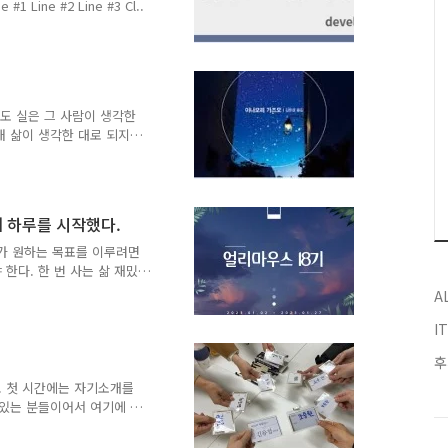
Value #1 Value #2 Value #3 Value #4 Value #5 Line #1 Line #2 Line #3 Cl..
생도 실은 그 사람이 생각한
내 삶이 생각한 대로 되지
고 목표를 설정했다.그리고
의 삶 또한 내가 생각했던
히 생각해보면 '생각'이라는
있다.그렇다면 이 책에서 말
시에 하루를 시작했다.
 의미하는 것일까? 그런 관
 내 이전의 삶들을 만들어
 내가 원하는 목표를 이루려면
없이 살았던, 수동적인 과
한다. 한 번 사는 삶 재밌
퀘스트(목표)를 부여했다.
A
삶이 변화했다고 느꼈었다.
 일들을 쳐내느라 2 개월이
I
하는 목표에 도달할 수 있
민하다가 내린 결론은 내가
아왔던 삶의 방식을 바꿔야
. 첫 시간에는 자기소개를
작점. 그것이 나에게는 '오
 있는 분들이어서 여기에 참
나눴던 주제 중에 '나의 이
것 : 생각하는 것을 좋아함,