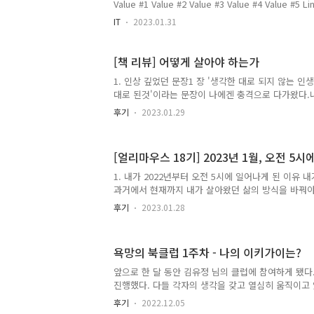
IT
2023.01.31
[책 리뷰] 어떻게 살아야 하는가
1. 인상 깊었던 문장1 장 '생각한 대로 되지 않는 인
대로 된것'이라는 문장이 나에겐 충격으로 다가왔다.
않았기에 내가 원하는 삶이 무엇인지 청사진을 그렸
후기
2023.01.29
거기에 따라 움직이고 있는 중이다. 그런데 이전까지
삶이라니.. 받아들이기 어려운 문장이기도 하다.천천
건 의식적인 생각과 무의식적인 생각으로 나눠볼 수 
[얼리마우스 18기] 2023년 1월, 오전 5
하는 '생각'이란 내가 갖고 있던 무의식적인 생각들을
점으로 이 문장을 읽어본다면 무의식적인 생각들이 곧
1. 내가 2022년부터 오전 5시에 일어나게 된 이유
냈다는 뜻으로 받아들여진다. 다시 한번 아무런 생각 
과거에서 현재까지 내가 살아왔던 삶의 방식을 바꿔야 
거의 '나'의..
게 살고 싶었다. 그래서 게임하는 것처럼 스스로에게 
후기
2023.01.28
처음에는 목표를 설정한 것만으로도 가슴이 설레고 
그렇지만 시간이 지나면서 그 설렘은 사라지고 현실의
지나갔고 변화는 없었다. 그래서 어떻게 하면 내가 원
욕망의 북클럽 1주차 - 나의 이키가이는?
을까 계속 고민해봤다. 책, 유튜브 등을 찾으면서 고
원하는 목표를 이루려면 과거에서 현재까지 내가 살
앞으로 한 달 동안 김유정 님의 클럽에 참여하게 됐다
한다. 이전과는 달라진 삶의 방식을 살아가기 위한 시
진행했다. 다들 각자의 생각을 갖고 열심히 움직이고
전 5시..
여하길 너무 잘했다는 생각이 들었다. 이번 1주차 때 
후기
2022.12.05
키가이는?' 에 대해서 정리해보려 한다. 1 ) 좋아하는 