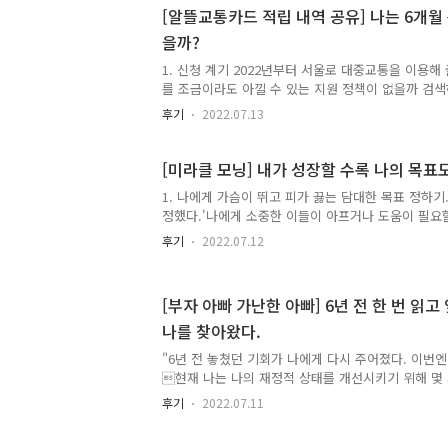
은 모두 잊어버리니 말이다.그런데 다시 같은 의문이 
[알뜰교통카드 적립 내역 공유] 나는 6개월
가?’ 출퇴근 시간 외의 일정은 평온하다. 일정한 수입
을까?
족하진 않아도 부족함은 없었다. 분명 문제는 없었다.
다. ‘넌 이걸로 만족해?’ 지금 이대로 가면 위험하다. 2
1. 신청 계기 2022년부터 서울로 대중교통을 이용해
를 조금이라도 아낄 수 있는 지원 정책이 없을까 검
시간이 갈수록 교통비도 함께 올라가는 추세이고 주 
후기
2022.07.13
있는 업무라 교통비의 부담이 가중될 것이라는 생각이
다니고 있는 회사의 동료 분은 대중교통비만 한 달에 
거기에 야간 작업으로 인한 택시비까지 합치면 100만
[미라클 모닝] 내가 성장할 수록 나의 목표
비로 지출하셨다는 이야기를 들었습니다. 그 이야기를
1. 나에게 가슴이 뛰고 피가 끓는 담대한 목표 정하기
리고 나에게도 그런 지출이 생기지 않을 거라는 보장
정했다.'나에게 소중한 이들이 아프거나 도움이 필요할
니다. 그래서 이런 교통비 증가 부담을 덜기 위해서 
있고 경제적인 도움까지 주고 싶다'는 것이다. 그리고
택은 정말로 소중..
후기
2022.07.12
을 꾸리게 된다면, 일 하느라 아이들의 성장을 함께 할
을 하지 않아도 자본 소득을 통해 경제적 여유를 얻고
들의 성장을 함께 하는 삶을 보내고 싶다. 또한 나는 
[부자 아빠 가난한 아빠] 6년 전 한 번 읽
렇지만 현재 부모님과 함께 살고 있어서 고양이를 키
나를 찾아왔다.
내가 마음대로 할 수 없다는 점에서 경제적 자유를 얻
럽게 해결될 것이라고 생각했고 경제적 자유를 갈망했
"6년 전 놓쳤던 기회가 나에게 다시 주어졌다. 이번엔
을 갈망하..
현재 나는 나의 재정적 상태를 개선시키기 위해 몇
제시할 수 있을까?지금의 나는 과연 나의 재정을 늘리
후기
2022.07.11
들을 제시할 수 있을지 한 번 생각해 봤다. 해결책 1 )
급여를 올릴 수 있는 기회는 1년에 단 한 번이다. 그