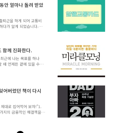
올라왔다. ‘이것이 최선인
 동안 얼마나 돌려 받았
, 자유로운 주말이 있다. 풍
 그렇지만 또 내게 물어온
. 내 삶의 방향..
 출퇴근을 하게 되어 교통비
색하다가 알게 되었습니다.
5일 출근 왕복에 외근까지
 들었습니다. 실제로 제가
100만원 넘게 지출하셨고
원은 훌쩍 넘는 돈을 교통
도 함께 진화한다.
 듣고 무척 놀랐습니다. 그
.최근에 나는 목표를 하나
이 없을거라 생각이 들었습
 때 언제든 곁에 있을 수
저에게 이 알뜰교통카드 혜
 미래에 나도 나만의 가정
 수 없는 삶이 아니라 일
 그 시간에 한 번뿐인 아이
고양이를 무척 좋아한다. 그
고 잊어버렸던 책이 다시
우지 못하고 있다. 그래서
게 되면 이 부분은 자연스
다. 그러나 경제적 자유만
 제대로 씹어먹어 보자!"1.
 가지의 금융적인 해결책을
기 위해 몇 가지의 해결책
 수입을 늘린다. - 급여 :
것도 오를지 아니면 동결인