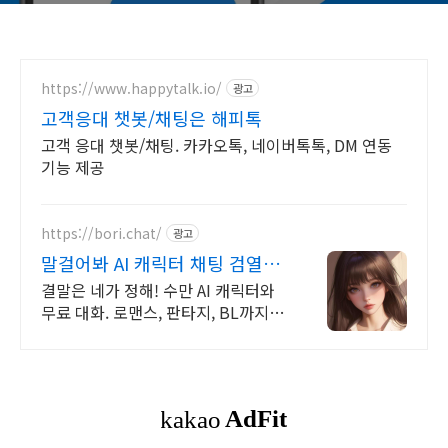
https://www.happytalk.io/
광고
고객응대 챗봇/채팅은 해피톡
고객 응대 챗봇/채팅. 카카오톡, 네이버톡톡, DM 연동
기능 제공
https://bori.chat/
광고
말걸어봐 AI 캐릭터 채팅 검열없
는 자유대화
결말은 네가 정해! 수만 AI 캐릭터와
무료 대화. 로맨스, 판타지, BL까지.
크리에이터를 위한 통큰 리워드 지급!