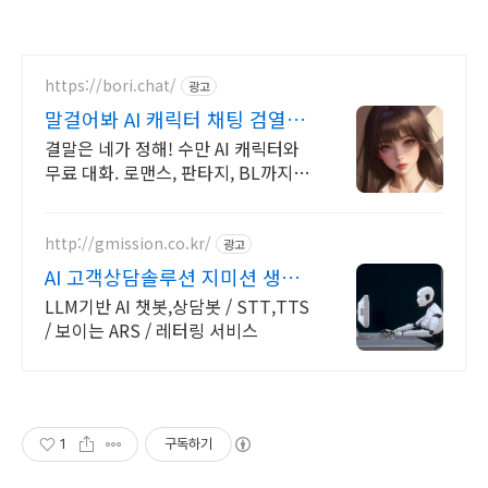
https://bori.chat/
광고
말걸어봐 AI 캐릭터 채팅 검열없
는 자유대화
결말은 네가 정해! 수만 AI 캐릭터와
무료 대화. 로맨스, 판타지, BL까지.
크리에이터를 위한 통큰 리워드 지급!
http://gmission.co.kr/
광고
AI 고객상담솔루션 지미션 생성
형AI 기반 솔루션 개발
LLM기반 AI 챗봇,상담봇 / STT,TTS
/ 보이는 ARS / 레터링 서비스
1
구독하기