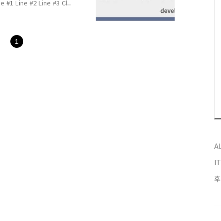
Value #1 Value #2 Value #3 Value #4 Value #5 Line #1 Line #2 Line #3 Cl..
1
A
I