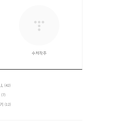
수처작주
LL
(42)
T
(7)
후기
(12)