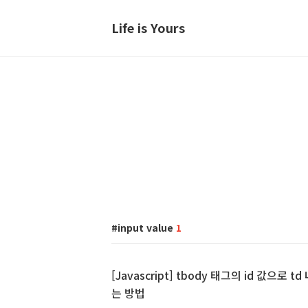
Life is Yours
input value
1
[Javascript] tbody 태그의 id 값으로 td 
는 방법