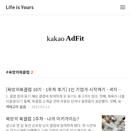
Life is Yours
욕망의북클럽
2
[욕망의북클럽 10기 - 1주차 후기] 1인 기업가 시작하기 - 곽지영
클럽장님
1. 클럽 참여 동기 해당 클럽에 참여하게 된 동기는 총 3가지 였다. 첫째, 제목이 나를
이끌었다(?) 둘째, 북클럽 소개글 안에 사용된 단어나 표현들이 공감됐다. 셋째, 늦어
도 2030년 전까지는 1인 기업가로 독립하고자 하는 계획을 갖고 있었다. 언젠가 회
카테고리 없음
2023.03.12
사로부터 독립해야 한다는 것을 깨닫고 있었기에 '1인 기업가'라는 단어가 유독 눈에
띄었다. 더욱이 '회사에서 나와야지', '독립해서 경제적 자유 얻어야지' 이렇게 추상적
욕망의 북클럽 1주차 - 나의 이키가이는?
인 생각만 하고 있었는데 '1인 기업가'라는 단어가 이런 생각들을 더욱 선명하게 만
앞으로 한 달 동안 김유정 님의 클럽에 참여하게 됐다. 첫 시간에
들어줬고 이에 이끌려 클릭하게 됐다. 그리고 소개글을 읽으면서 내가 회사를 다니면
는 자기소개를 진행했다. 다들 각자의 생각을 갖고 열심히 움직
서 했던 생각들, 질문들이 고스란히 적혀있어서 공감이 많이 됐었다. 나 또한 블로그