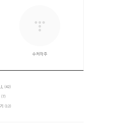
수처작주
LL
(42)
T
(7)
후기
(12)