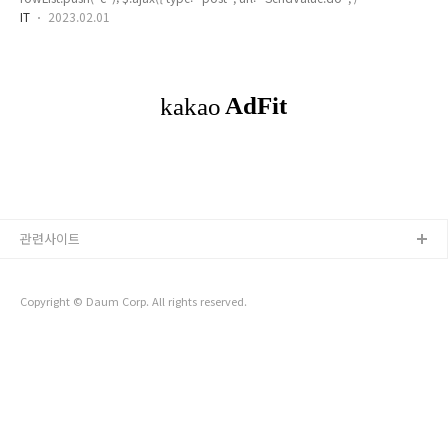
@RequestMapping 경로 */ traditional: true, async: false, data: { rowList :
버튼으로 클릭합니다.2 ) New > Folder를 선택합니다. 3 )
IT
2023.02.01
rowList }, success:function(data){ alert(data); }, }) .. @ResponseBody
Folder name에 main/resource..
@RequestMapping(value = "/SendValue.do", method = {
RequestMethod.POST }) public String SendValue(HttpServletRequest re..
관련사이트
Copyright © Daum Corp. All rights reserved.