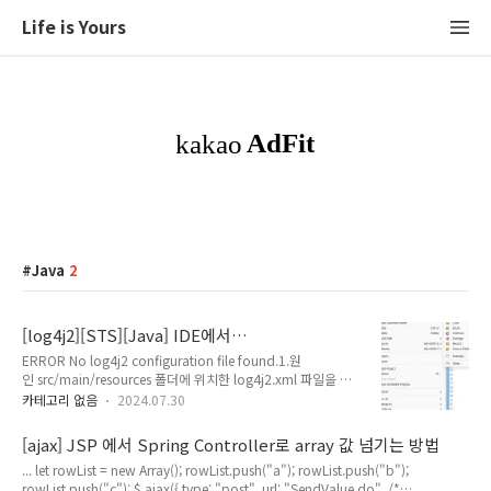
Life is Yours
Java
2
[log4j2][STS][Java] IDE에서
src/main/resources 폴더 생성 및 log4j2.xml
ERROR No log4j2 configuration file found.1.원
인식하는 법 - No log4j2 configuration file
인 src/main/resources 폴더에 위치한 log4j2.xml 파일을 찾
found
지 못해 발생합니다.2. 해결방법Spring Tool Suite(STS)에서
카테고리 없음
2024.07.30
Java 프로젝트에src/main/resources 폴더 추가 및
log4j2.xml 파일을 인식하게끔 해야합니다.1. 프로젝트 생성 또
[ajax] JSP 에서 Spring Controller로 array 값 넘기는 방법
는 선택하기Spring Tool Suite(STS) 를 열고 프로젝트를 생성
... let rowList = new Array(); rowList.push("a"); rowList.push("b");
하거나 기존 Java 프로젝트를 엽니다.2. src/main/resources
rowList.push("c"); $.ajax({ type: "post", url: "SendValue.do", /*
폴더 생성하기1 ) 프로젝트 트리에서 src 폴더를 마우스 오른쪽