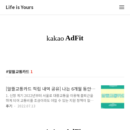
Life is Yours
알뜰교통카드
1
[알뜰교통카드 적립 내역 공유] 나는 6개월 동안
얼마나 돌려 받았을까?
1. 신청 계기 2022년부터 서울로 대중교통을 이용해 출퇴근을
하게 되어 교통비를 조금이라도 아낄 수 있는 지원 정책이 없을
까 검색하다가 알게 되었습니다. 시간이 갈수록 교통비도 함께
후기
2022.07.13
올라가는 추세이고 주 5일 출근 왕복에 외근까지 있는 업무라 교
통비의 부담이 가중될 것이라는 생각이 들었습니다. 실제로 제가
다니고 있는 회사의 동료 분은 대중교통비만 한 달에 100만원
넘게 지출하셨고 거기에 야간 작업으로 인한 택시비까지 합치면
100만원은 훌쩍 넘는 돈을 교통비로 지출하셨다는 이야기를 들