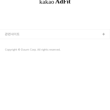
성을 높일 수 있게 된다. 향후 전망:향후 5년간 프롬프트 엔지니
어링의 발전은 챗봇의 성능과 활용도를 크게 향상시킬 수 있
다. 자연어 처리(NLP) 기술이 발전함에 따라, 챗봇은 더 복잡한
질문과 대화 맥락을 이해할 ..
관련사이트
Copyright © Daum Corp. All rights reserved.