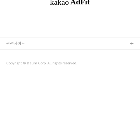
'일어날 수 밖에 없는 환경' > 밝은 곳에서 잠을 못자는 나를 공
략해보기로 했다. 새벽 5시가 되면 자동으로 방 조명이 켜지게끔
셋팅해놨다. 효과는 바로 나타났다. 덕분에 5시에 눈이 떠질 수
밖에 없었다..
관련사이트
Copyright © Daum Corp. All rights reserved.