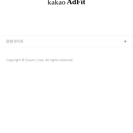
적으로 자동화하는 데초점을 맞춘 AI 에이전트에 많은 관심을 보
이고 있습니다. 하지만 실생활에서 사용할 수 있는 수준의AI 에
이전트를 만들기 위해서는여전히 많은 과제가 남아 있습니다.1.
AI 에이전트란 무엇인가? KAIS..
관련사이트
Copyright © Daum Corp. All rights reserved.