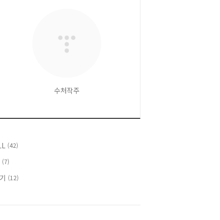
수처작주
LL
(42)
T
(7)
후기
(12)