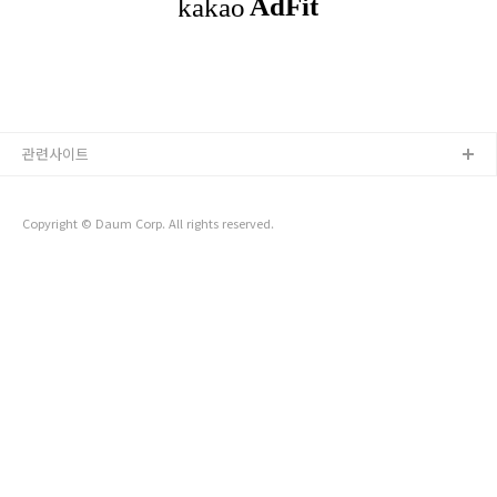
해서 생긴 일이며 이 hjht18-gofordream.com 2023.01.31 발행 완료
https://hj..
관련사이트
Copyright © Daum Corp. All rights reserved.