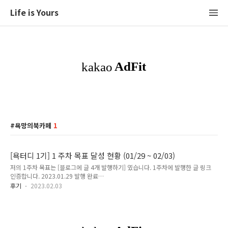
Life is Yours
욕망의북카페
1
[욕터디 1기] 1 주차 목표 달성 현황 (01/29 ~ 02/03)
저의 1주차 목표는 [블로그에 글 4개 발행하기] 였습니다. 1주차에 발행한 글 링크
인증합니다. 2023.01.29 발행 완료
https://hjht18.tistory.com/entry/%EC%B1%85-
후기
2023.02.03
%EB%A6%AC%EB%B7%B0-%EC%96%B4%EB%96%BB%EA%B2%8C-
%EC%82%B4%EC%95%84%EC%95%BC-
%ED%95%98%EB%8A%94%EA%B0%80 [책 리뷰] 어떻게 살아야 하는가 1.
인상 깊었던 문장 1 장. 생각을 실현시켜라 생각한 대로 되지 않는 인생도 실은 그 사
람이 생각한 대로 된것이라고 할 수 있다. .. 즉 이미 실현된 것들은 자신의 마음이 원