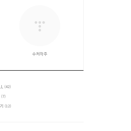
수처작주
LL
(42)
T
(7)
후기
(12)