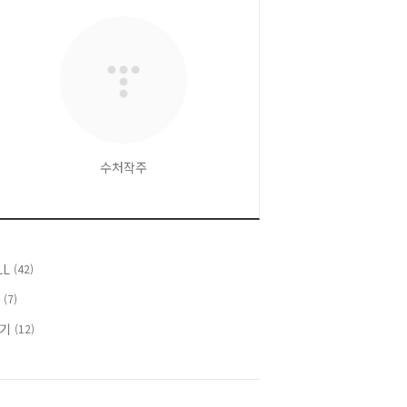
수처작주
LL
(42)
T
(7)
후기
(12)