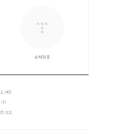
수처작주
LL
(42)
T
(7)
후기
(12)