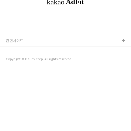
적으로 자동화하는 데초점을 맞춘 AI 에이전트에 많은 관심을 보
이고 있습니다. 하지만 실생활에서 사용할 수 있는 수준의AI 에
이전트를 만들기 위해서는여전히 많은 과제가 남아 있습니다.1.
AI 에이전트란 무엇인가? KAIS..
관련사이트
Copyright © Daum Corp. All rights reserved.