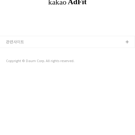
보유하고 있는 상태입니다. 여기서 DNS 관리툴로 이동해주세
요. 그러면 아래와 같이 현재 보유하고 있는 도메인 목록을 확인
하실 수 있습니다. DNS 추가를 할 도메인 - 설정을 누릅니다. 현
재 DNS 설정에..
관련사이트
Copyright © Daum Corp. All rights reserved.