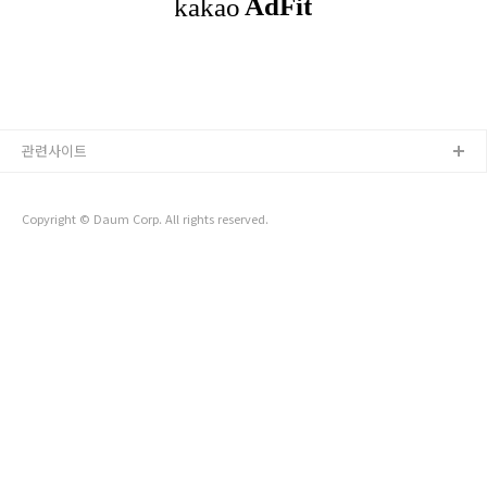
보유하고 있는 상태입니다. 여기서 DNS 관리툴로 이동해주세
요. 그러면 아래와 같이 현재 보유하고 있는 도메인 목록을 확인
하실 수 있습니다. DNS 추가를 할 도메인 - 설정을 누릅니다. 현
재 DNS 설정에..
관련사이트
Copyright © Daum Corp. All rights reserved.