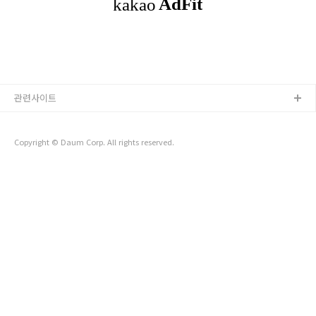
채용관, 교육관, 체험관으로 나누어 진행됐다. 나에게 도움이 됐
던 콘텐츠 1. '핀테크 특화' 온라인 교육(총 17시간) 무료 수강 금
융업의 이해와 디지털 혁신 (인터넷전문은행) : 인터넷전문은행
이 ..
관련사이트
Copyright © Daum Corp. All rights reserved.