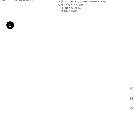
송하는데, 이 요청 정보를
uest 기본 객체의 클라이언
보길이 = 요청정보 인코딩 =
송방식 = 요청 URI = 컨
1
A
I