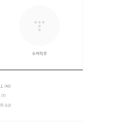
수처작주
LL
(42)
T
(7)
후기
(12)