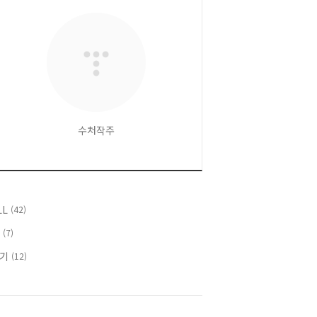
수처작주
LL
(42)
T
(7)
후기
(12)