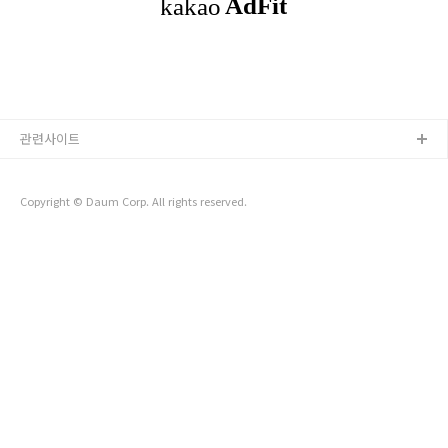
'일어날 수 밖에 없는 환경' > 밝은 곳에서 잠을 못자는 나를 공
략해보기로 했다. 새벽 5시가 되면 자동으로 방 조명이 켜지게끔
셋팅해놨다. 효과는 바로 나타났다. 덕분에 5시에 눈이 떠질 수
밖에 없었다..
관련사이트
Copyright © Daum Corp. All rights reserved.