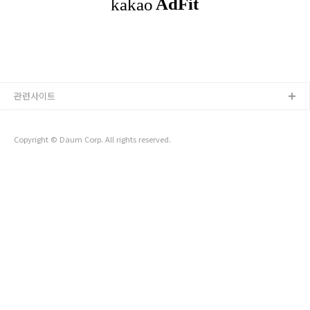
브 등을 찾으면서 고민하다가 내린 결론은 내가 원하는 목표를
이루려면 과거에서 현재까지 내가 살아왔던 삶의 방식을 바꿔야
한다. 이전과는 달라진 삶의 방식을 살아가기 위한 시작점. 그것
이 나에게는 '오전 5시..
관련사이트
Copyright © Daum Corp. All rights reserved.