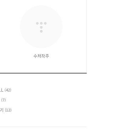
수처작주
LL
(42)
T
(7)
후기
(12)