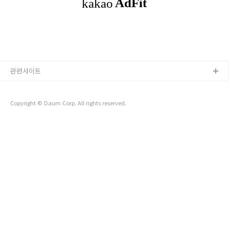
적으로 자동화하는 데초점을 맞춘 AI 에이전트에 많은 관심을 보
이고 있습니다. 하지만 실생활에서 사용할 수 있는 수준의AI 에
이전트를 만들기 위해서는여전히 많은 과제가 남아 있습니다.1.
AI 에이전트란 무엇인가? KAIS..
관련사이트
Copyright © Daum Corp. All rights reserved.