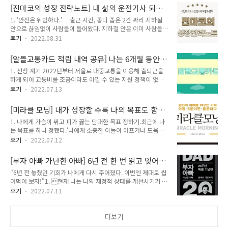
에도 크게 변화하는 건 없다.3. 눈에 보이는 변화를 생각하고 원
[진마코의 성장 전략노트] 내 삶의 운전기사 되기
하고 있으니 눈에 보이지 않는 변화에 금세 실망하게된다.4. 의
위한 성장 전략 세우기
1. '안전은 위험하다.' 출근 시간, 좁디 좁은 2칸 짜리 지하철
욕은 순식간에 사그라들고 독서와 글쓰기를 안하게 되고 다시 방
안으로 끊임없이 사람들이 들어왔다. 지하철 안은 이미 사람들로
에 누워 이전과 같이 유튜브를 본다.5. 그래서 변하지 않는 삶에
꽉 찼지만 지하철 천장을 붙잡고서라도꼭 타고야 말겠다는 사람
불만은 쌓이지만 계속 시간은 흘러간다.6. 불만족, 불안감이라는
후기
2022.08.31
들의 힘에 내 몸뚱아리는 한없이 밀려났다.문득 마음 속에서 경
감정을 느끼고 다시금 변화의 필요성을 느낀다. 그렇지만 책에서
고등이 울렸다. ‘이대로 괜찮은가?’ 포화 상태의 지하철 승강장
감명 깊었었던 문장을 넣으면 어떻게 될까? 1. 독서와 글쓰기를
[알뜰교통카드 적립 내역 공유] 나는 6개월 동안
은 금방 익숙해지고 잊혀진다. 이럴 땐 뇌의 기억력에 감탄한
한다..
얼마나 돌려 받았을까?
1. 신청 계기 2022년부터 서울로 대중교통을 이용해 출퇴근을
다. 필요 없는 정보들은 모두 잊어버리니 말이다.그런데 다시 같
하게 되어 교통비를 조금이라도 아낄 수 있는 지원 정책이 없을
은 의문이 올라왔다. ‘이것이 최선인가?’ 출퇴근 시간 외의 일정
까 검색하다가 알게 되었습니다. 시간이 갈수록 교통비도 함께
은 평온하다. 일정한 수입, 자유로운 주말이 있다. 풍족하진 않아
후기
2022.07.13
올라가는 추세이고 주 5일 출근 왕복에 외근까지 있는 업무라 교
도 부족함은 없었다. 분명 문제는 없었다. 그렇지만 또 내게 물어
통비의 부담이 가중될 것이라는 생각이 들었습니다. 실제로 제가
온다. ‘넌 이걸로 만족해?’ 지금 이대로 가면 위험하다. 2. 내 삶
[미라클 모닝] 내가 성장할 수록 나의 목표도 함
다니고 있는 회사의 동료 분은 대중교통비만 한 달에 100만원
의 방향..
께 진화한다.
1. 나에게 가슴이 뛰고 피가 끓는 담대한 목표 정하기.최근에 나
넘게 지출하셨고 거기에 야간 작업으로 인한 택시비까지 합치면
는 목표를 하나 정했다.'나에게 소중한 이들이 아프거나 도움이
100만원은 훌쩍 넘는 돈을 교통비로 지출하셨다는 이야기를 들
필요할 때 언제든 곁에 있을 수 있고 경제적인 도움까지 주고 싶
었습니다. 그 이야기를 듣고 무척 놀랐습니다. 그리고 나에게도
후기
2022.07.12
다'는 것이다. 그리고 미래에 나도 나만의 가정을 꾸리게 된다면,
그런 지출이 생기지 않을 거라는 보장이 없을거라 생각이 들었습
일 하느라 아이들의 성장을 함께 할 수 없는 삶이 아니라 일을 하
니다. 그래서 이런 교통비 증가 부담을 덜기 위해서 저에게 이 알
[부자 아빠 가난한 아빠] 6년 전 한 번 읽고 잊어
지 않아도 자본 소득을 통해 경제적 여유를 얻고 그 시간에 한 번
뜰교통카드 혜택은 정말로 소중..
버렸던 책이 다시 나를 찾아왔다.
"6년 전 놓쳤던 기회가 나에게 다시 주어졌다. 이번엔 제대로 씹
뿐인 아이들의 성장을 함께 하는 삶을 보내고 싶다. 또한 나는 고
어먹어 보자!"1. 현재 나는 나의 재정적 상태를 개선시키기 위
양이를 무척 좋아한다. 그렇지만 현재 부모님과 함께 살고 있어
해 몇 가지의 금융적인 해결책을 제시할 수 있을까?지금의 나는
서 고양이를 키우지 못하고 있다. 그래서 내가 마음대로 할 수 없
후기
2022.07.11
과연 나의 재정을 늘리기 위해 몇 가지의 해결책들을 제시할 수
다는 점에서 경제적 자유를 얻게 되면 이 부분은 자연스럽게 해
있을지 한 번 생각해 봤다. 해결책 1 ) 수입을 늘린다. - 급여 :
결될 것이라고 생각했고 경제적 자유를 갈망했다. 그러나 경제적
급여를 올릴 수 있는 기회는 1년에 단 한 번이다. 그것도 오를지
더보기
자유만을 갈망하..
아니면 동결인지 끝까지 가보지 않는 이상 알 수 없다. 내가 지금