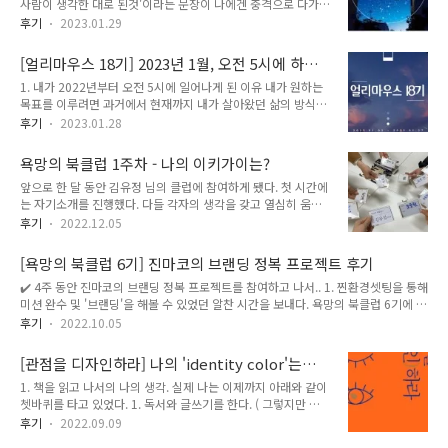
사람이 생각한 대로 된것'이라는 문장이 나에겐 충격으로 다가왔
다.내 삶이 생각한 대로 되지 않았기에 내가 원하는 삶이 무엇인
후기
2023.01.29
지 청사진을 그렸고 목표를 설정했다.그리고 거기에 따라 움직이
고 있는 중이다. 그런데 이전까지의 삶 또한 내가 생각했던 삶이
[얼리마우스 18기] 2023년 1월, 오전 5시에 하루
라니.. 받아들이기 어려운 문장이기도 하다.천천히 생각해보면
를 시작했다.
1. 내가 2022년부터 오전 5시에 일어나게 된 이유 내가 원하는
'생각'이라는 건 의식적인 생각과 무의식적인 생각으로 나눠볼
목표를 이루려면 과거에서 현재까지 내가 살아왔던 삶의 방식을
수 있다.그렇다면 이 책에서 말하는 '생각'이란 내가 갖고 있던
바꿔야 한다. 한 번 사는 삶 재밌게 살고 싶었다. 그래서 게임하
무의식적인 생각들을 의미하는 것일까? 그런 관점으로 이 문장
후기
2023.01.28
는 것처럼 스스로에게 퀘스트(목표)를 부여했다. 처음에는 목표
을 읽어본다면 무의식적인 생각들이 곧 내 이전의 삶들을 만들어
를 설정한 것만으로도 가슴이 설레고 삶이 변화했다고 느꼈었다.
냈다는 뜻으로 받아들여진다. 다시 한번 아무런 생각 없이 살았
욕망의 북클럽 1주차 - 나의 이키가이는?
그렇지만 시간이 지나면서 그 설렘은 사라지고 현실의 일들을 쳐
던, 수동적인 과거의 '나'의..
앞으로 한 달 동안 김유정 님의 클럽에 참여하게 됐다. 첫 시간에
내느라 2 개월이 지나갔고 변화는 없었다. 그래서 어떻게 하면
는 자기소개를 진행했다. 다들 각자의 생각을 갖고 열심히 움직
내가 원하는 목표에 도달할 수 있을까 계속 고민해봤다. 책, 유튜
이고 있는 분들이어서 여기에 참여하길 너무 잘했다는 생각이 들
브 등을 찾으면서 고민하다가 내린 결론은 내가 원하는 목표를
후기
2022.12.05
었다. 이번 1주차 때 나눴던 주제 중에 '나의 이키가이는?' 에 대
이루려면 과거에서 현재까지 내가 살아왔던 삶의 방식을 바꿔야
해서 정리해보려 한다. 1 ) 좋아하는 것 : 생각하는 것을 좋아함,
한다. 이전과는 달라진 삶의 방식을 살아가기 위한 시작점. 그것
[욕망의 북클럽 6기] 진마코의 브랜딩 정복 프로젝트 후기
결이 맞는 사람들과 함께 의미있는 결과물을 만들어 내는 것을
이 나에게는 '오전 5시..
✔️ 4주 동안 진마코의 브랜딩 정복 프로젝트를 참여하고 나서.. 1. 찐환경셋팅을 통해
좋아함, 고양이, 새로운 운동 해보는 걸 좋아함, 건강식품(영양
미션 완수 및 '브랜딩'을 해볼 수 있었던 알찬 시간을 보내다. 욕망의 북클럽 6기에 참
제, 단백질바 등등), 경제/트렌드 공부 하는 것을 좋아한다. 2 )
가했었던 9월은 2022년 중 나에게 가장 의미있었던 달이라고 할 수 있다. 나만의 브
잘하는 것 : 행동하는 것, 판 벌리는 것, 책 구절 기록하기, 사람들
후기
2022.10.05
랜딩을 해보고 싶었지만 '의지력'만으로는 부족했기에 환경셋팅이 간절했다. 그래서
앞에서 발표하기, 자기객관화 3 ) 세상이 필요한 것 : 남들이 책
1주차 모임을 시작하기 전 진마코님이 주신 설문지에 '환경셋팅'을 얻어가고 싶다고
임지고 싶어하지 않는 (방치되어 있는) 어떤 '문제'를 해..
[관점을 디자인하라] 나의 'identity color'는
작성했다. 그리고 열심히 설문지에 답을 적었지만 나의 의견이 얼마나 반영될 지 알
#ff7f00.
1. 책을 읽고 나서의 나의 생각. 실제 나는 이제까지 아래와 같이
수 없었기에 전혀 기대를 하지 않았다. 그런데 왠걸, 정말 할 수 밖에 없는 환경을 셋
쳇바퀴를 타고 있었다. 1. 독서와 글쓰기를 한다. ( 그렇지만 책
팅해주셨다. 미션을 해가지 못하면 모임에서 말할 게 없었다. 말할 게 없다는 것은 그
을 열심히 읽고 글을 쓰는 그 순간에 일어나는 사소한 변화는 눈
만큼 값진 시간에 내가 얻어갈 수 ..
후기
2022.09.09
에 보이지 않는다. )2. 좋은 글을 읽고 마음을 다잡았으나 다음날