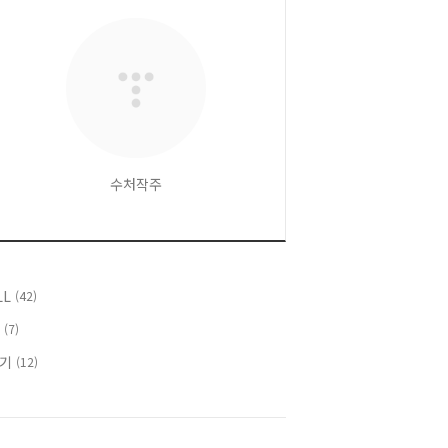
수처작주
LL
(42)
T
(7)
후기
(12)