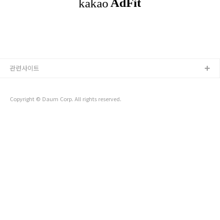
'일어날 수 밖에 없는 환경' > 밝은 곳에서 잠을 못자는 나를 공
략해보기로 했다. 새벽 5시가 되면 자동으로 방 조명이 켜지게끔
셋팅해놨다. 효과는 바로 나타났다. 덕분에 5시에 눈이 떠질 수
밖에 없었다..
관련사이트
Copyright © Daum Corp. All rights reserved.