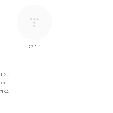
수처작주
LL
(42)
T
(7)
후기
(12)