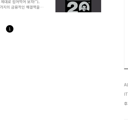
 제대로 씹어먹어 보자!"1.
 가지의 금융적인 해결책을
기 위해 몇 가지의 해결책
 수입을 늘린다. - 급여 :
것도 오를지 아니면 동결인
다니고 있는 회사는 성과제
1
 돈은 달라지겠지만 불확실
되지 않았기 때문에 그만큼
 상승만을 생각하기..
A
I